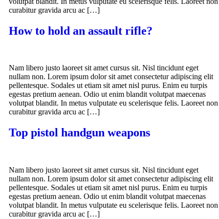
volutpat blandit. In metus vulputate eu scelerisque felis. Laoreet non
curabitur gravida arcu ac […]
How to hold an assault rifle?
Nam libero justo laoreet sit amet cursus sit. Nisl tincidunt eget
nullam non. Lorem ipsum dolor sit amet consectetur adipiscing elit
pellentesque. Sodales ut etiam sit amet nisl purus. Enim eu turpis
egestas pretium aenean. Odio ut enim blandit volutpat maecenas
volutpat blandit. In metus vulputate eu scelerisque felis. Laoreet non
curabitur gravida arcu ac […]
Top pistol handgun weapons
Nam libero justo laoreet sit amet cursus sit. Nisl tincidunt eget
nullam non. Lorem ipsum dolor sit amet consectetur adipiscing elit
pellentesque. Sodales ut etiam sit amet nisl purus. Enim eu turpis
egestas pretium aenean. Odio ut enim blandit volutpat maecenas
volutpat blandit. In metus vulputate eu scelerisque felis. Laoreet non
curabitur gravida arcu ac […]