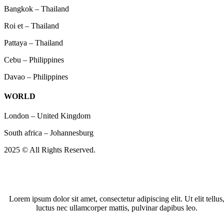
Bangkok – Thailand
Roi et – Thailand
Pattaya – Thailand
Cebu – Philippines
Davao – Philippines
WORLD
London – United Kingdom
South africa – Johannesburg
2025 © All Rights Reserved.
Lorem ipsum dolor sit amet, consectetur adipiscing elit. Ut elit tellus
luctus nec ullamcorper mattis, pulvinar dapibus leo.