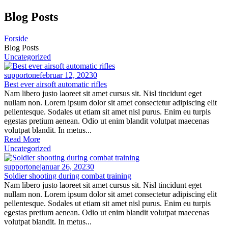
Videre
Blog Posts
til
indhold
Forside
Blog Posts
Uncategorized
supportone
februar 12, 2023
0
Best ever airsoft automatic rifles
Nam libero justo laoreet sit amet cursus sit. Nisl tincidunt eget
nullam non. Lorem ipsum dolor sit amet consectetur adipiscing elit
pellentesque. Sodales ut etiam sit amet nisl purus. Enim eu turpis
egestas pretium aenean. Odio ut enim blandit volutpat maecenas
volutpat blandit. In metus...
Read More
Uncategorized
supportone
januar 26, 2023
0
Soldier shooting during combat training
Nam libero justo laoreet sit amet cursus sit. Nisl tincidunt eget
nullam non. Lorem ipsum dolor sit amet consectetur adipiscing elit
pellentesque. Sodales ut etiam sit amet nisl purus. Enim eu turpis
egestas pretium aenean. Odio ut enim blandit volutpat maecenas
volutpat blandit. In metus...