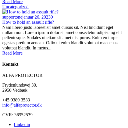
Read More
Uncategorized
supportone
januar 26, 2023
0
How to hold an assault rifle?
Nam libero justo laoreet sit amet cursus sit. Nisl tincidunt eget
nullam non. Lorem ipsum dolor sit amet consectetur adipiscing elit
pellentesque. Sodales ut etiam sit amet nisl purus. Enim eu turpis
egestas pretium aenean. Odio ut enim blandit volutpat maecenas
volutpat blandit. In metus...
Read More
Kontakt
ALFA PROTECTOR
Frydenlundsvej 30,
2950 Vedbæk
+45 9389 3533
info@alfaprotector.dk
CVR: 36952539
Linkedin